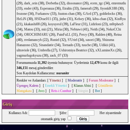
(29),
dark_orin
(38),
Derbetha
(32),
dissonance
(26),
ecem_tgc
(34),
emremutlu
(33),
ender
(43),
Esperanza
(36),
Etraltis
(33),
fameraft
(29),
fiyonkK188
(30),
frozone
(34),
Furkanow
(33),
fuuton-chan
(30),
GArd
(37),
goldielocks
(36),
HeLiN
(30),
HSDrac011
(35),
jinbe
(31),
Kelsey
(36),
kibu-chan
(32),
KinRyu
(21),
kkakashi08
(26),
koyuyesil
(39),
LaFleur
(31),
Lidirloni
(23),
m0rpheuS
(34),
Matou
(33),
mii
(21),
Miria
(30),
Nebtawi
(41),
Neith
(34),
NekoCChi
(34),
OROCHIMARU
(26),
PainFuLL
(31),
Percy
(30),
RaIden
(40),
Reina
(40),
rredamancyh
(22),
Runiel
(32),
S'Uriel
(34),
sasori
(38),
Shizuma
Hanazono
(32),
Sinandatör
(34),
Tornado
(33),
tuuche
(38),
Udikii
(41),
ultraviole
(36),
Umbrella
(27),
Ushiromiya Beatrice
(32),
xXLumineXx
(26),
yagmurlugokyuzu
(30),
zack_07
(33)
Forumumuzda
11,392
üyemiz bulunuyor. Üyelerimiz
12,479
konu ile ilgili
346,151
mesaj gönderdiler.
Son Kaydolan Kullanıcımız:
nuranitr
Renkler ve Anlamları: [
Yönetici
] [
Moderatör
] [
Forum Moderator
] [
Üşengeç Kalem
] [
Emekli Yönetici
] [
Klanın Abisi
] [
Gönüllerin
Mangakası
] [
Avcı
] [
Reis-i Cumhur
] [
Sürgün
] [
Bot
]
Giriş
Kullanıcı Adı:
Şifre:
Her ziyaretimde
otomatik giriş yap