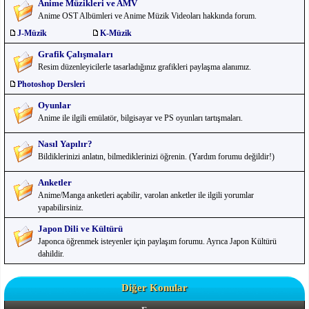
Anime Müzikleri ve AMV
Anime OST Albümleri ve Anime Müzik Videoları hakkında forum.
J-Müzik
K-Müzik
Grafik Çalışmaları
Resim düzenleyicilerle tasarladığınız grafikleri paylaşma alanımız.
Photoshop Dersleri
Oyunlar
Anime ile ilgili emülatör, bilgisayar ve PS oyunları tartışmaları.
Nasıl Yapılır?
Bildiklerinizi anlatın, bilmediklerinizi öğrenin. (Yardım forumu değildir!)
Anketler
Anime/Manga anketleri açabilir, varolan anketler ile ilgili yorumlar
yapabilirsiniz.
Japon Dili ve Kültürü
Japonca öğrenmek isteyenler için paylaşım forumu. Ayrıca Japon Kültürü
dahildir.
Diğer Konular