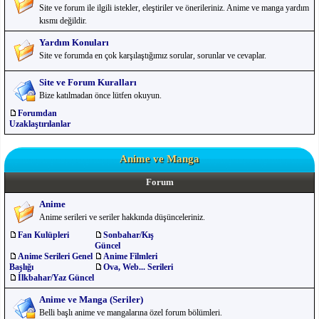
Site ve forum ile ilgili istekler, eleştiriler ve önerileriniz. Anime ve manga yardım
kısmı değildir.
Yardım Konuları
Site ve forumda en çok karşılaştığımız sorular, sorunlar ve cevaplar.
Site ve Forum Kuralları
Bize katılmadan önce lütfen okuyun.
Forumdan
Uzaklaştırılanlar
Anime ve Manga
Forum
Anime
Anime serileri ve seriler hakkında düşünceleriniz.
Fan Kulüpleri
Sonbahar/Kış
Güncel
Anime Serileri Genel
Anime Filmleri
Başlığı
Ova, Web... Serileri
İlkbahar/Yaz Güncel
Anime ve Manga (Seriler)
Belli başlı anime ve mangalarına özel forum bölümleri.