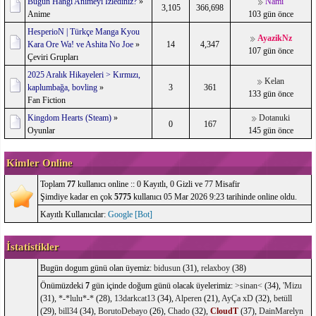
Bugün Hangi Animeyi İzlediniz?
»
Nami
3,105
366,698
Anime
103 gün önce
HesperioN | Türkçe Manga Kyou
AyazikNz
Kara Ore Wa! ve Ashita No Joe
»
14
4,347
107 gün önce
Çeviri Grupları
2025 Aralık Hikayeleri > Kırmızı,
Kelan
kaplumbağa, bovling
»
3
361
133 gün önce
Fan Fiction
Kingdom Hearts (Steam)
»
Dotanuki
0
167
Oyunlar
145 gün önce
Kimler Online
Toplam
77
kullanıcı online :: 0 Kayıtlı, 0 Gizli ve 77 Misafir
Şimdiye kadar en çok
5775
kullanıcı 05 Mar 2026 9:23 tarihinde online oldu.
Kayıtlı Kullanıcılar:
Google [Bot]
İstatistikler
Bugün dogum günü olan üyemiz:
bidusun
(31),
relaxboy
(38)
Önümüzdeki
7
gün içinde doğum günü olacak üyelerimiz:
>sinan<
(34),
'Mizu
(31),
*-*lulu*-*
(28),
13darkcat13
(34),
Alperen
(21),
AyÇa xD
(32),
betüll
(29),
bill34
(34),
BorutoDebayo
(26),
Chado
(32),
CloudT
(37),
DainMarelyn