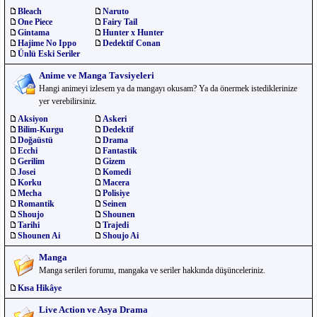
Bleach
Naruto
One Piece
Fairy Tail
Gintama
Hunter x Hunter
Hajime No Ippo
Dedektif Conan
Ünlü Eski Seriler
Anime ve Manga Tavsiyeleri
Hangi animeyi izlesem ya da mangayı okusam? Ya da önermek istediklerinize
yer verebilirsiniz.
Aksiyon
Askeri
Bilim-Kurgu
Dedektif
Doğaüstü
Drama
Ecchi
Fantastik
Gerilim
Gizem
Josei
Komedi
Korku
Macera
Mecha
Polisiye
Romantik
Seinen
Shoujo
Shounen
Tarihi
Trajedi
Shounen Ai
Shoujo Ai
Manga
Manga serileri forumu, mangaka ve seriler hakkında düşünceleriniz.
Kısa Hikâye
Live Action ve Asya Drama