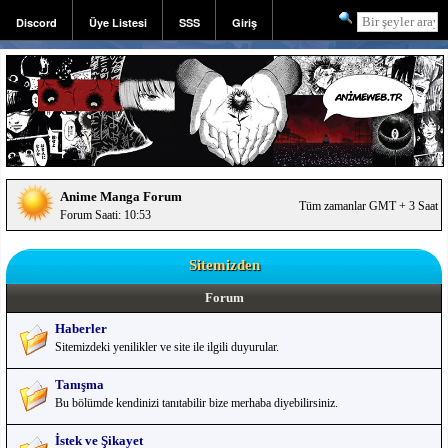
Discord
Üye Listesi
SSS
Giriş
Kayıt
Anime Manga Forum
Tüm zamanlar GMT + 3 Saat
Forum Saati: 10:53
Sitemizden
Forum
Haberler
Sitemizdeki yenilikler ve site ile ilgili duyurular.
Tanışma
Bu bölümde kendinizi tanıtabilir bize merhaba diyebilirsiniz.
İstek ve Şikayet