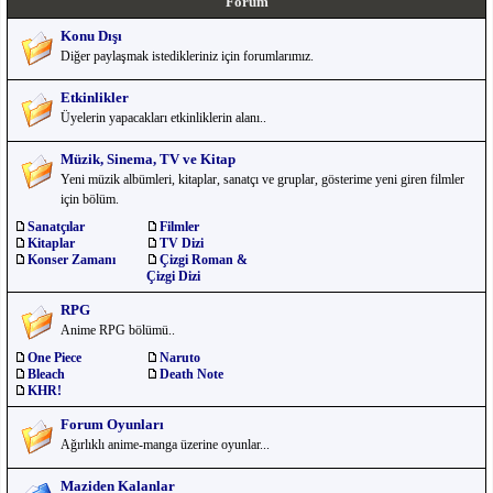
Forum
Konu Dışı
Diğer paylaşmak istedikleriniz için forumlarımız.
Etkinlikler
Üyelerin yapacakları etkinliklerin alanı..
Müzik, Sinema, TV ve Kitap
Yeni müzik albümleri, kitaplar, sanatçı ve gruplar, gösterime yeni giren filmler
için bölüm.
Sanatçılar
Filmler
Kitaplar
TV Dizi
Konser Zamanı
Çizgi Roman &
Çizgi Dizi
RPG
Anime RPG bölümü..
One Piece
Naruto
Bleach
Death Note
KHR!
Forum Oyunları
Ağırlıklı anime-manga üzerine oyunlar...
Maziden Kalanlar