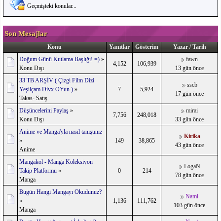
Geçmişteki konular...
Son Mesajlar
Konu
Yanıtlar
Gösterim
Yazar / Tarih
Doğum Günü Kutlama Başlığı! =)
»
fawn
4,152
106,939
Konu Dışı
13 gün önce
33 TB ARŞİV ( Çizgi Film Dizi
sscb
Yeşilçam Divx OYun )
»
7
5,924
17 gün önce
Takas- Satış
Düşüncelerini Paylaş
»
mirai
7,756
248,018
Konu Dışı
33 gün önce
Anime ve Manga'yla nasıl tanıştınız
Kirika
»
149
38,865
43 gün önce
Anime
Mangakol - Manga Koleksiyon
LogaN
Takip Platformu
»
0
214
78 gün önce
Manga
Bugün Hangi Mangayı Okudunuz?
Nami
»
1,136
111,762
103 gün önce
Manga